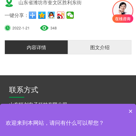
山东省潍坊市奎文区胜利东街
一键分享：
2022-1-21
348
内容详情
图文介绍
联系方式
山东恒创电子科技有限公司
×
联系人：王经理
手机：130-7079-5781
欢迎来到本网站，请问有什么可以帮您？
网址：http://www.hengchuangdianzi.com