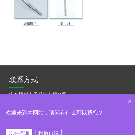
联系方式
山东恒创电子科技有限公司
×
联系人：王经理
手机：130-7079-5781
欢迎来到本网站，请问有什么可以帮您？
网址：http://www.hengchuangdianzi.com
地址：山东省潍坊市奎文区胜利东街
现在咨询
稍后再说