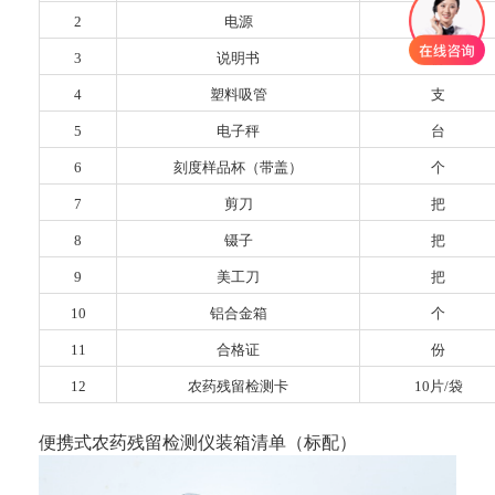
2
电源
个
3
说明书
份
4
塑料吸管
支
5
电子秤
台
6
刻度样品杯（带盖）
个
7
剪刀
把
8
镊子
把
9
美工刀
把
10
铝合金箱
个
11
合格证
份
12
农药残留检测卡
10
片
/
袋
便携式农药残留检测仪装箱清单（标配）